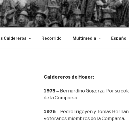
A COMPARSA DE CALD
VIEJA 1884.
os Caldereros
Recorrido
Multimedia
Español
Caldereros de Honor:
1975 –
Bernardino Gogorza, Por su col
de la Comparsa.
1976
–
Pedro Irigoyen y Tomas Herna
veteranos miembros de la Comparsa.