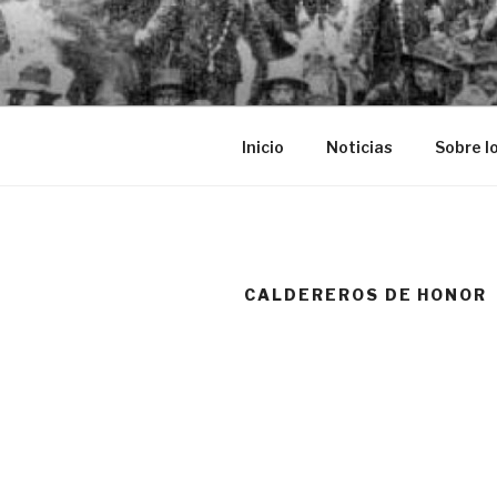
Saltar
al
PRIMITIV
contenido
LA PARTE 
Inicio
Noticias
Sobre l
CALDEREROS DE HONOR